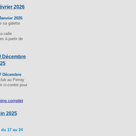
Février 2026
Janvier 2026
e sa galette
a salle
es à partir de
/ Décembre
025
7 Décembre
club au Perray
ir ci-contre pour
nning complet
uin 2025
 du 17 au 24