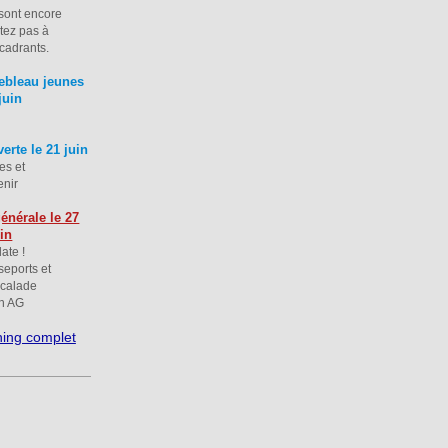
 sont encore
itez pas à
cadrants.
nebleau jeunes
juin
rte le 21 juin
es et
enir
énérale le 27
uin
ate !
eports et
calade
en AG
nning complet