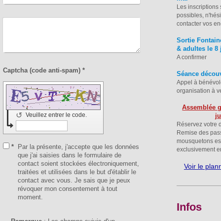
Les inscriptions
possibles, n'hés
contacter vos en
Sortie Fontai
& adultes le 8 
A confirmer
Captcha (code anti-spam) *
Séance découve
Appel à bénévol
organisation à v
Assemblée g
↺
Veuillez entrer le code.
j
Réservez votre d
Remise des pass
mousquetons es
*
Par la présente, j'accepte que les données
exclusivement 
que j'ai saisies dans le formulaire de
contact soient stockées électroniquement,
Voir le pla
traitées et utilisées dans le but d'établir le
contact avec vous. Je sais que je peux
révoquer mon consentement à tout
moment.
Infos