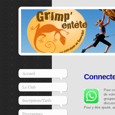
Accueil
Connecte
Le Club
Pour c
de votr
groupes
Inscriptions/Tarifs
discus
Pour y être ajouté, 
Programmes