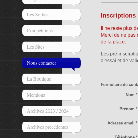
Les Sorties
Inscriptions
Il ne reste plus 
Compétitions
Merci de ne pas 
de la place.
Les Sites
Les pré-inscripti
d'essai et de val
Nous contacter
La Boutique
Formulaire de cont
Mentions
Nom
*
Prénom
*
Archives 2023 / 2024
Adresse email
*
Archives précédentes
Téléphone
*