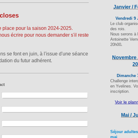
Janvier / 
 closes
Vendredi 9 
Le club organis
de place pour la saison 2024-2025.
des rois.
Nous serons à l
nous écrire pour nous demander s'il reste
Antoinette Vern
20h00
.
ons se font en juin, à l'issue d'une séance
Novembre 
idation du futur adhérent.
2
Dimanche 
Challenge inter
act
en Yvelines. Vo
inscription.
Voir le pla
Mai / J
Séjour adultes
mai