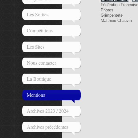
Fédération Française
Photos
Les Sorties
Grimpentete
Matthieu Chauvin
Compétitions
Les Sites
Nous contacter
La Boutique
Mentions
Archives 2023 / 2024
Archives précédentes