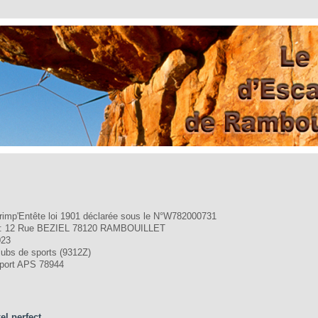
rimp'Entête loi 1901 déclarée sous le N°W782000731
n : 12 Rue BEZIEL 78120 RAMBOUILLET
023
lubs de sports (9312Z)
port APS 78944
el perfect