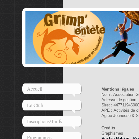
Accueil
Mentions légales
Nom : Association G
Adresse de gestio
Le Club
Siret : 44771194600
APE : Activités de c
Agrée Jeunesse & S
Inscriptions/Tarifs
Crédits
Graphismes
Programmes
Ruslan Babkin
-
Pix